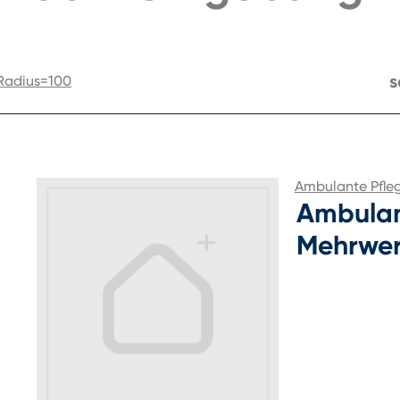
s
radius=100
Ambulante Pfle
Ambulan
Mehrwer