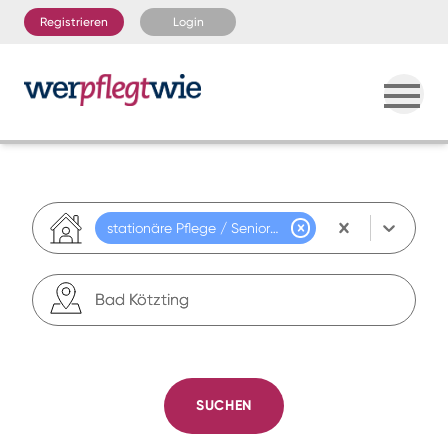
Registrieren
Login
stationäre Pflege / Seniorenresidenz
teilstationäre Pflege
Seniorenwohngemeinschaft
SUCHEN