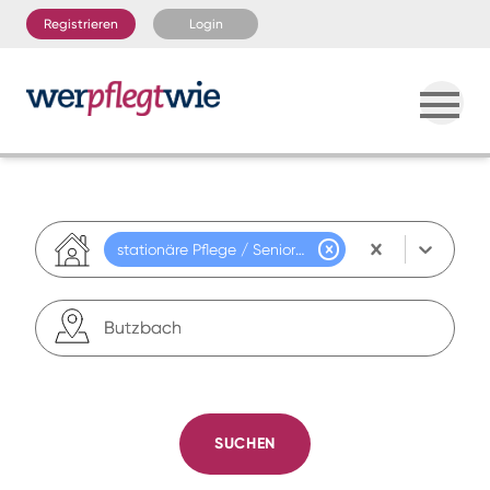
Registrieren
Login
stationäre Pflege / Seniorenresidenz
SUCHEN