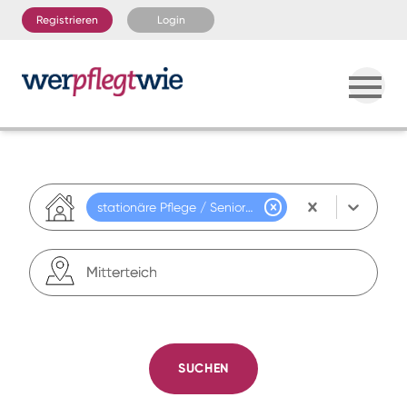
Registrieren
Login
stationäre Pflege / Seniorenresidenz
SUCHEN