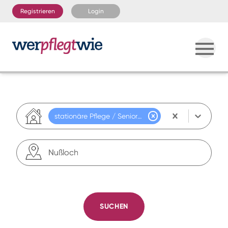
Registrieren
Login
stationäre Pflege / Seniorenresidenz
Seniorenwohnen / betreutes Wohnen
SUCHEN