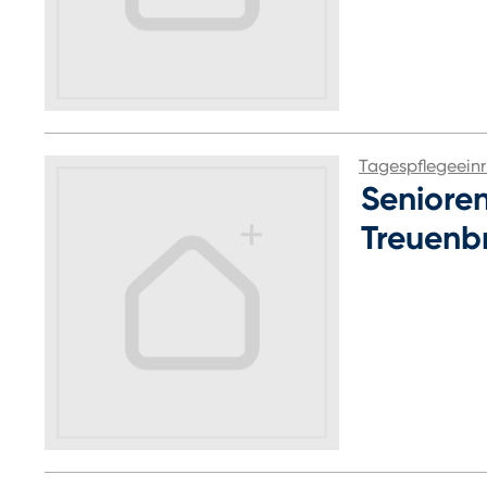
Tagespflegeeinr
Seniore
Treuenb