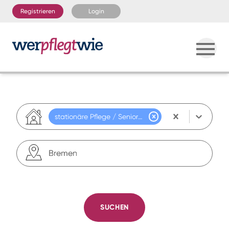
Registrieren
Login
stationäre Pflege / Seniorenresidenz
teilstationäre Pflege
Seniorenwohngemeinschaft
SUCHEN