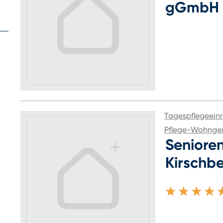
gGmbH
Tagespflegeeinr
Pflege-Wohnge
Seniore
Kirschb