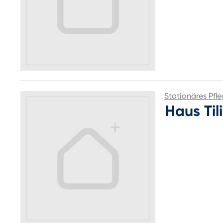
Stationäres Pfl
Haus Til