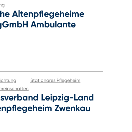
ung
che Altenpflegeheime
 gGmbH Ambulante
ichtung
Stationäres Pflegeheim
meinschaften
isverband Leipzig-Land
ltenpflegeheim Zwenkau