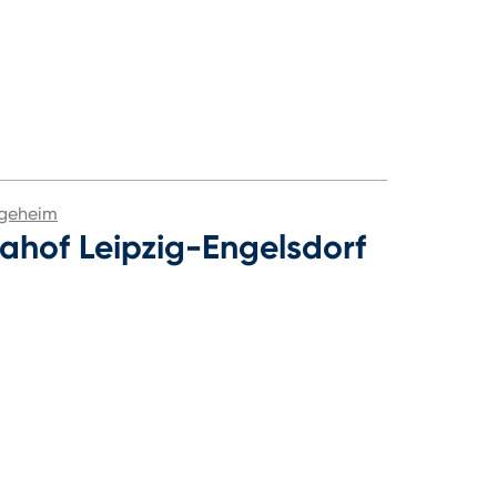
egeheim
iahof Leipzig-Engelsdorf