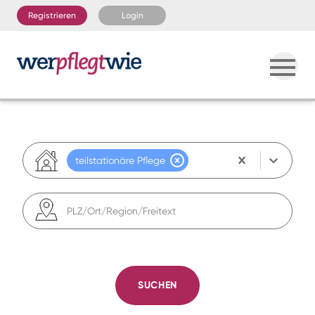
Registrieren
Login
teilstationäre Pflege
PLZ/Ort/Region/Freitext
SUCHEN